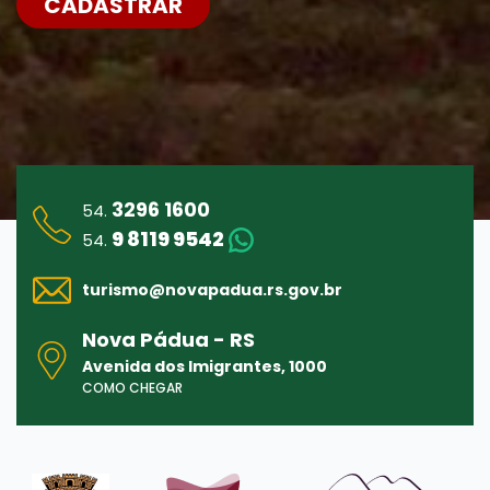
CADASTRAR
Enviar
3296 1600
54.
9 8119 9542
54.
turismo@
novapadua.rs.gov.br
Nova Pádua - RS
Avenida dos Imigrantes, 1000
COMO CHEGAR