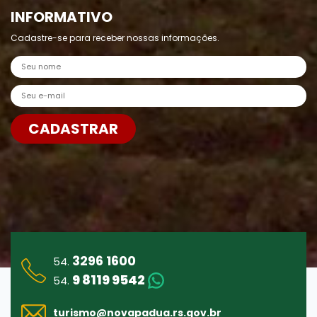
INFORMATIVO
Cadastre-se para receber nossas informações.
Nome
E-mail
CADASTRAR
Enviar
3296 1600
54.
9 8119 9542
54.
turismo@
novapadua.rs.gov.br