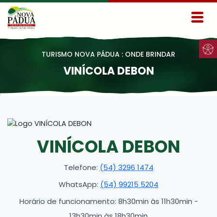
Ir para conteúdo principal
Conteúdo Menu
Conteúdo Principal
TURISMO NOVA PÁDUA : ONDE BRINDAR
VINÍCOLA DEBON
VINÍCOLA DEBON
Telefone:
(54) 3296 1474
WhatsApp:
(54) 99215 5204
Horário de funcionamento: 8h30min às 11h30min -
13h30min às 18h30min